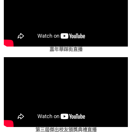
嘉年華踩街直播
第三屆傑出校友頒獎典禮直播