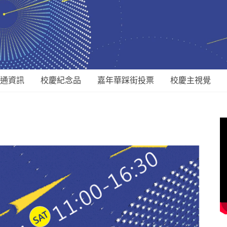
通資訊
校慶紀念品
嘉年華踩街投票
校慶主視覺