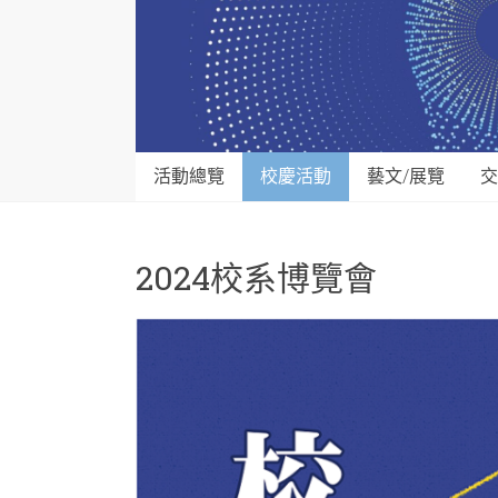
活動總覽
校慶活動
藝文/展覽
交
2024校系博覽會