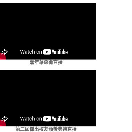
嘉年華踩街直播
第三屆傑出校友頒獎典禮直播